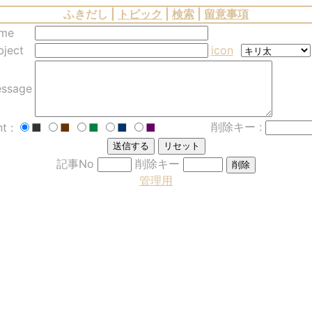
ふきだし |
トピック
|
検索
|
留意事項
me
bject
icon
ssage
削除キー :
nt :
■
■
■
■
■
記事No
削除キー
管理用