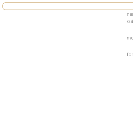
na
su
me
fo