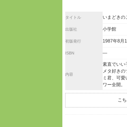
いまどきのこ
タイトル
小学館
出版社
1987年8月
初版発行
—
ISBN
素直でいい
メタ好きの
内容
ミ君、可愛
ワー全開。
こち