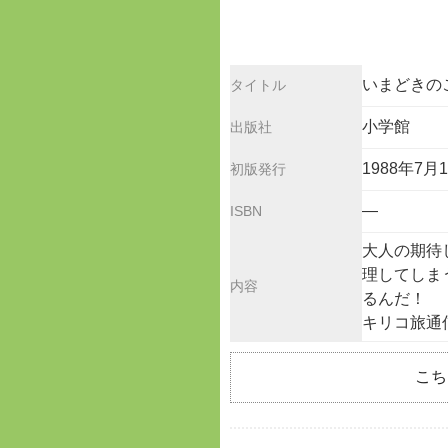
いまどきのこ
タイトル
小学館
出版社
1988年7月
初版発行
—
ISBN
大人の期待
理してしま
内容
るんだ！
キリコ旅通
こち