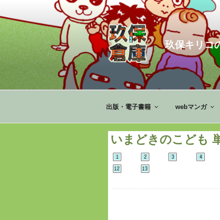
コ
ン
テ
ン
玖保キリコ
ツ
へ
ス
キ
ッ
出版・電子書籍
webマンガ
プ
いまどきのこども 