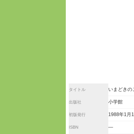
いまどきのこ
タイトル
小学館
出版社
1988年1月
初版発行
—
ISBN