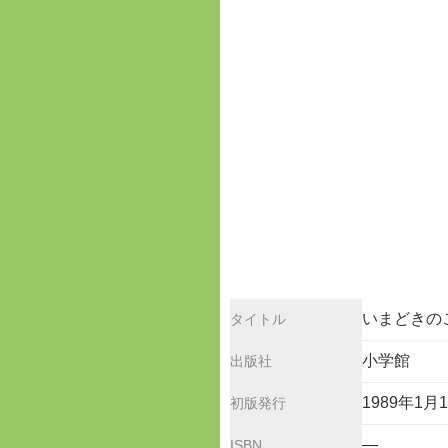
いまどきのこ
タイトル
小学館
出版社
1989年1月
初版発行
—
ISBN