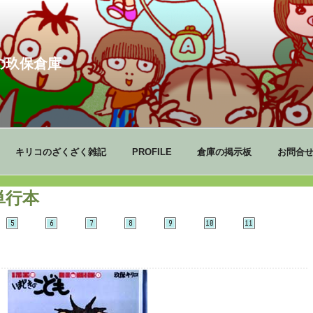
の玖保倉庫
キリコのざくざく雑記
PROFILE
倉庫の掲示板
お問合
単行本