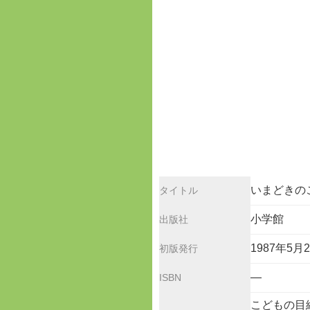
いまどきのこ
タイトル
小学館
出版社
1987年5月
初版発行
—
ISBN
こどもの目