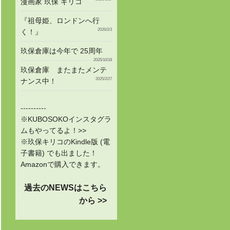
漫画家 玖保 キリコ
『祖母姫、ロンドンへ行
2026/2/3
く！』
玖保倉庫は今年で 25周年
2025/10/18
玖保倉庫 またまたメンテ
2025/2/27
ナンス中！
----------
※KUBOSOKOインスタグラ
ムもやってるよ！>>
※玖保キリコのKindle版 (電
子書籍) でも出ました！
Amazonで購入できます。
過去のNEWSはこちら
から >>