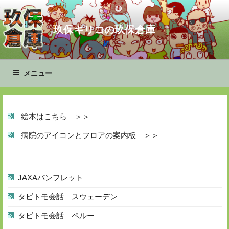
コ
ン
玖保キリコの玖保倉庫
テ
ン
ツ
へ
メニュー
ス
キ
ッ
プ
絵本はこちら ＞＞
病院のアイコンとフロアの案内板 ＞＞
JAXAパンフレット
タビトモ会話 スウェーデン
タビトモ会話 ペルー