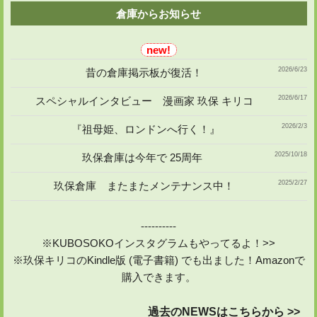
倉庫からお知らせ
2026/6/23
昔の倉庫掲示板が復活！
2026/6/17
スペシャルインタビュー 漫画家 玖保 キリコ
2026/2/3
『祖母姫、ロンドンへ行く！』
2025/10/18
玖保倉庫は今年で 25周年
2025/2/27
玖保倉庫 またまたメンテナンス中！
----------
※KUBOSOKOインスタグラムもやってるよ！>>
※玖保キリコのKindle版 (電子書籍) でも出ました！Amazonで
購入できます。
過去のNEWSはこちらから >>