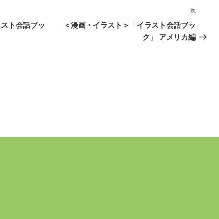
次
次
の
ラスト会話ブッ
＜漫画・イラスト＞「イラスト会話ブッ
投
ク」 アメリカ編
稿