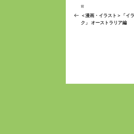
投
前
前
稿
の
＜漫画・イラスト＞「イ
投
ク」 オーストラリア編
ナ
稿
ビ
ゲ
ー
シ
ョ
ン