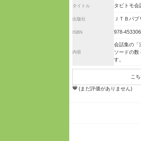
タビトモ会
タイトル
ＪＴＢパブ
出版社
978-45330
ISBN
会話集の「
内容
ソードの数
す。
こち
(まだ評価がありません)