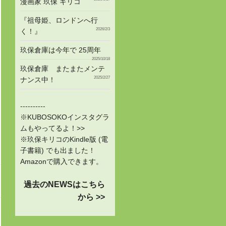
漫画家 玖保 キリコ
『祖母姫、ロンドンへ行
2026/2/3
く！』
玖保倉庫は今年で 25周年
2025/10/18
玖保倉庫 またまたメンテ
2025/2/27
ナンス中！
----------
※KUBOSOKOインスタグラ
ムもやってるよ！>>
※玖保キリコのKindle版 (電
子書籍) でも出ました！
Amazonで購入できます。
過去のNEWSはこちら
から >>