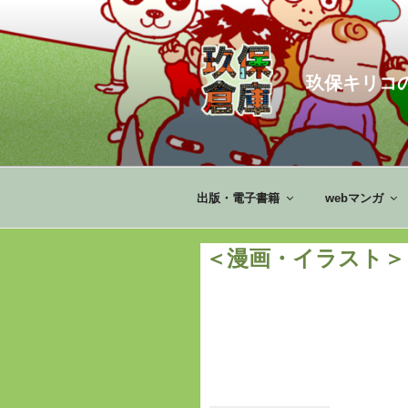
コ
ン
テ
ン
玖保キリコ
ツ
へ
ス
キ
ッ
出版・電子書籍
webマンガ
プ
＜漫画・イラスト＞