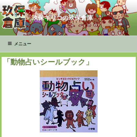
コ
ン
玖保キリコの玖保倉庫
テ
ン
ツ
へ
メニュー
ス
キ
「動物占いシールブック」
ッ
プ