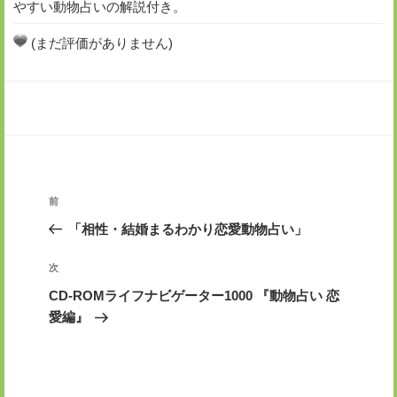
やすい動物占いの解説付き。
(まだ評価がありません)
投
前
前
稿
の
「相性・結婚まるわかり恋愛動物占い」
ナ
投
ビ
稿
次
次
ゲ
の
CD-ROMライフナビゲーター1000 『動物占い 恋
投
ー
愛編』
稿
シ
ョ
ン