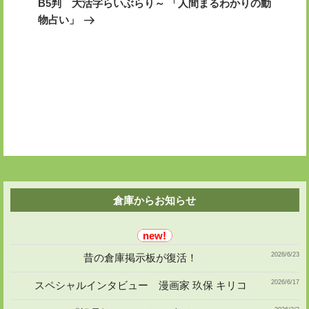
ー
B5判 大活字らいぶらり～ 「人間まるわかりの動
投
シ
物占い」
稿
ョ
ン
倉庫からお知らせ
2026/6/23
昔の倉庫掲示板が復活！
2026/6/17
スペシャルインタビュー 漫画家 玖保 キリコ