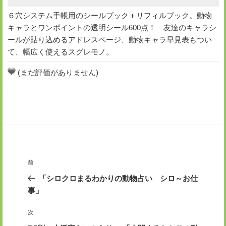
６穴システム手帳用のシールブック＋リフィルブック。動物
キャラとワンポイントの透明シール600点！ 友達のキャラシ
ールが貼り込めるアドレスページ、動物キャラ早見表もつい
て、幅広く使えるスグレモノ。
(まだ評価がありません)
投
前
前
稿
の
「シロクロまるわかりの動物占い シロ～お仕
ナ
投
事」
ビ
稿
ゲ
次
次
の