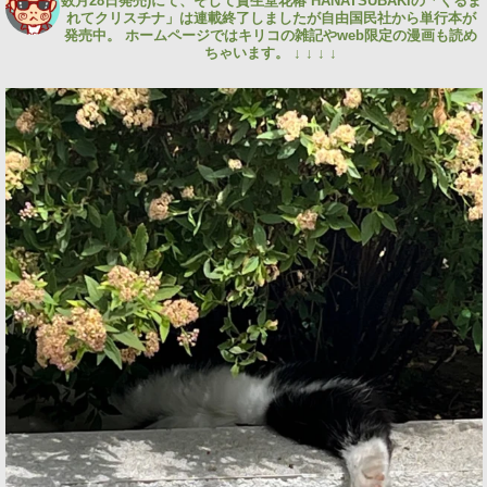
数月28日発売)にて、そして資生堂花椿 HANATSUBAKIの「くるま
れてクリスチナ」は連載終了しましたが自由国民社から単行本が
発売中。
ホームページではキリコの雑記やweb限定の漫画も読め
ちゃいます。
↓ ↓ ↓ ↓