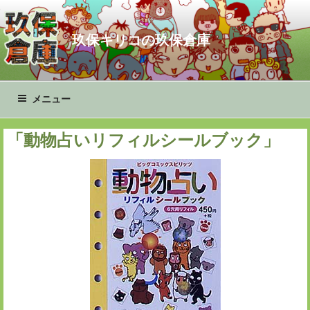
コ
ン
玖保キリコの玖保倉庫
テ
ン
ツ
へ
メニュー
ス
キ
「動物占いリフィルシールブック」
ッ
プ