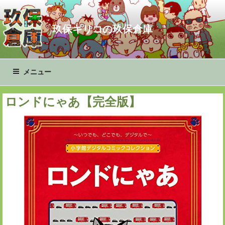
コ
ン
玖保キリコの玖保倉庫
テ
ン
ツ
へ
メニュー
ス
キ
ロンドにゃあ【完全版】
ッ
プ