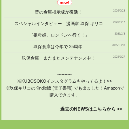
2026/6/23
昔の倉庫掲示板が復活！
2026/6/17
スペシャルインタビュー 漫画家 玖保 キリコ
2026/2/3
『祖母姫、ロンドンへ行く！』
2025/10/18
玖保倉庫は今年で 25周年
2025/2/27
玖保倉庫 またまたメンテナンス中！
----------
※KUBOSOKOインスタグラムもやってるよ！>>
※玖保キリコのKindle版 (電子書籍) でも出ました！Amazonで
購入できます。
過去のNEWSはこちらから >>