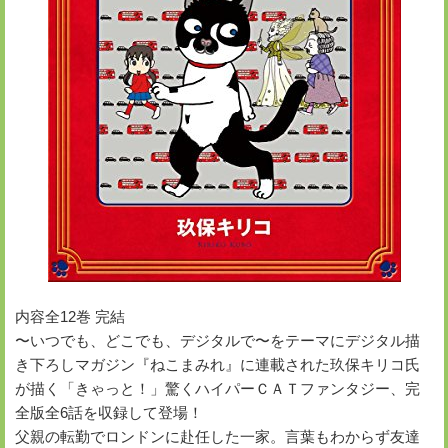
内容全12巻 完結
〜いつでも、どこでも、デジタルで〜をテーマにデジタル描
き下ろしマガジン『ねこまみれ』に連載された玖保キリコ氏
が描く「きゃっと！」驚くハイパーＣＡＴファンタジー、完
全版全6話を収録して登場！
父親の転勤でロンドンに赴任した一家。言葉もわからず友達