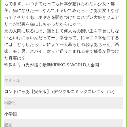
もできず、いつまでたっても日本が忘れられない少女・郁
美。猫になりたーいなんてボヤいてみたら、さあ大変！なぜ
って？そりゃあ、ボヤきを聞きつけたコスプレ大好きフェア
リーが郁美を猫にしちゃったからにゃー。
元の人間に戻るには、猫として何人もの飼い主を幸せにしな
いといけにゃいんだってー。幸せって、にゃに？幸せにする
には、どうしたらいいにょ？一人暮らしのおばあちゃん、画
家、モテ男、スパイ、次々と送りこまれる先で郁美が見つけ
た真実は？
玖保キリコ氏が描く最新KIRIKO’S WORLD大全開！
タイトル
ロンドにゃあ【完全版】 (デジタルコミックコレクション)
出版社
小学館
販売