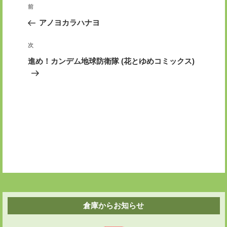
投
前
前
稿
の
アノヨカラハナヨ
ナ
投
ビ
稿
次
次
ゲ
の
進め！カンデム地球防衛隊 (花とゆめコミックス)
投
ー
稿
シ
ョ
ン
倉庫からお知らせ