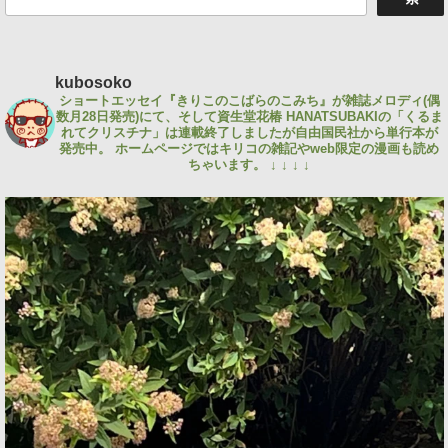
索
kubosoko
ショートエッセイ『きりこのこばらのこみち』が雑誌メロディ(偶
数月28日発売)にて、そして資生堂花椿 HANATSUBAKIの「くるま
れてクリスチナ」は連載終了しましたが自由国民社から単行本が
発売中。
ホームページではキリコの雑記やweb限定の漫画も読め
ちゃいます。
↓ ↓ ↓ ↓