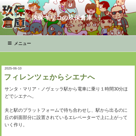
コ
ン
玖保キリコの玖保倉庫
テ
ン
ツ
へ
メニュー
ス
キ
ッ
プ
投
2025-06-10
稿
フィレンツェからシエナへ
日:
サンタ・マリア・ノヴェッラ駅から電車に乗り１時間30分ほ
どでシエナへ。
夫と駅のプラットフォームで待ち合わせし、駅から出るのに
丘の斜面部分に設置されているエレベーターで上に上がって
いく作り。