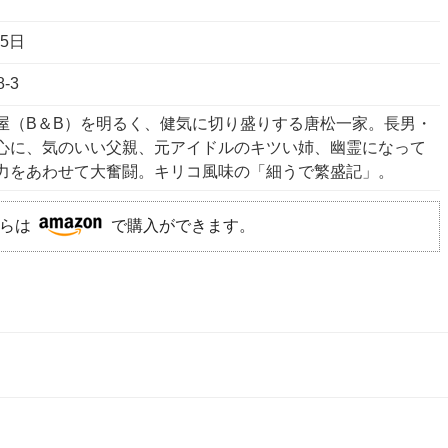
25日
8-3
屋（B＆B）を明るく、健気に切り盛りする唐松一家。長男・
心に、気のいい父親、元アイドルのキツい姉、幽霊になって
力をあわせて大奮闘。キリコ風味の「細うで繁盛記」。
らは
で購入ができます。