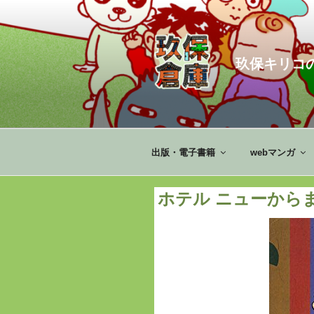
コ
ン
テ
ン
玖保キリコ
ツ
へ
ス
キ
ッ
出版・電子書籍
webマンガ
プ
ホテル ニューから