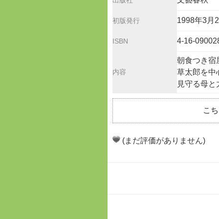
出版社
1998年3月
初版発行
4-16-09002
ISBN
朝食つき宿
内容
草太郎を中
見守る母と
こち
(まだ評価がありません)