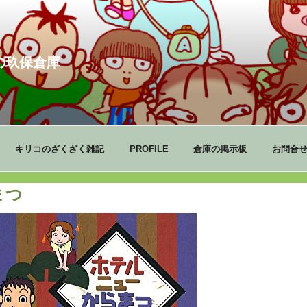
の玖保倉庫
キリコのざくざく雑記
PROFILE
倉庫の掲示板
お問合
まつ