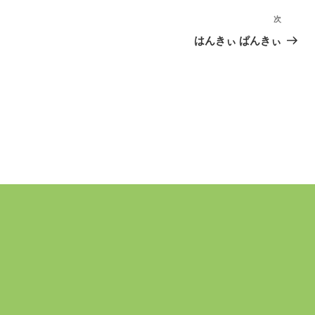
次
次
の
はんきぃ ぱんきぃ
投
稿