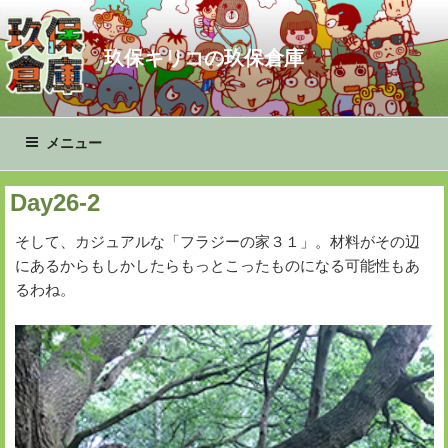
コ
ン
玖保キリコの玖保倉庫
テ
ン
ツ
へ
メニュー
ス
キ
Day26-2
ッ
プ
そして、カジュアルな「フラジーの家３１」。材料がその辺
にあるからもしかしたらもっとこったものになる可能性もあ
るわね。