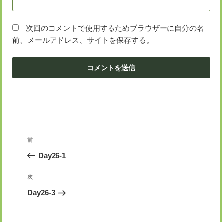
次回のコメントで使用するためブラウザーに自分の名
前、メールアドレス、サイトを保存する。
投
前
前
稿
の
Day26-1
ナ
投
ビ
稿
次
次
ゲ
の
Day26-3
投
ー
稿
シ