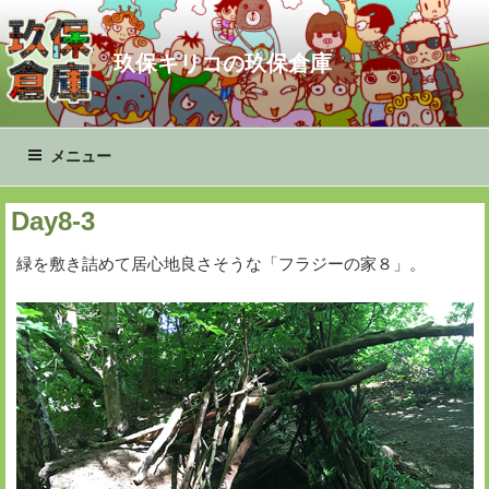
コ
ン
玖保キリコの玖保倉庫
テ
ン
ツ
へ
メニュー
ス
キ
Day8-3
ッ
プ
緑を敷き詰めて居心地良さそうな「フラジーの家８」。