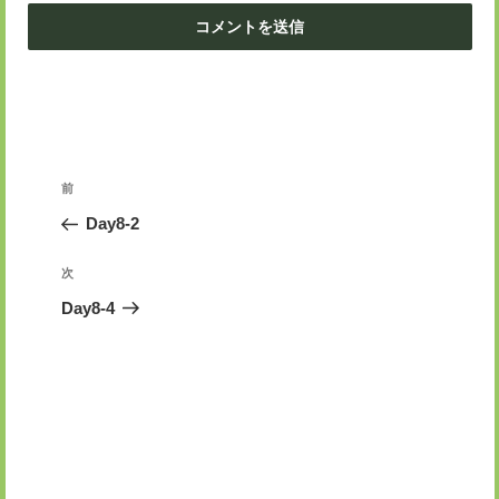
投
前
前
稿
の
Day8-2
ナ
投
ビ
稿
次
次
ゲ
の
Day8-4
投
ー
稿
シ
ョ
ン