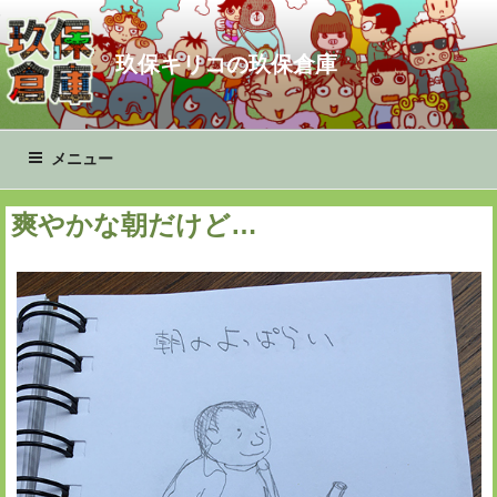
コ
ン
玖保キリコの玖保倉庫
テ
ン
ツ
へ
メニュー
ス
キ
爽やかな朝だけど…
ッ
プ