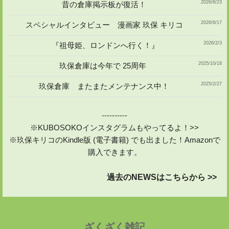
2026/6/23
昔の倉庫掲示板が復活！
2026/6/17
スペシャルインタビュー 漫画家 玖保 キリコ
2026/2/3
『祖母姫、ロンドンへ行く！』
2025/10/18
玖保倉庫は今年で 25周年
2025/2/27
玖保倉庫 またまたメンテナンス中！
----------
※KUBOSOKOインスタグラムもやってるよ！>>
※玖保キリコのKindle版 (電子書籍) でも出ました！Amazonで
購入できます。
過去のNEWSはこちらから >>
ざくざく雑記