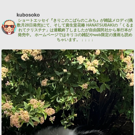
kubosoko
ショートエッセイ『きりこのこばらのこみち』が雑誌メロディ(偶
数月28日発売)にて、そして資生堂花椿 HANATSUBAKIの「くるま
れてクリスチナ」は連載終了しましたが自由国民社から単行本が
発売中。
ホームページではキリコの雑記やweb限定の漫画も読め
ちゃいます。
↓ ↓ ↓ ↓