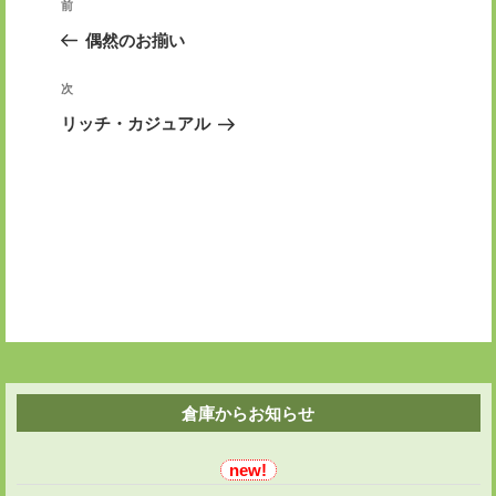
前
前
稿
の
偶然のお揃い
ナ
投
ビ
稿
次
次
ゲ
の
リッチ・カジュアル
投
ー
稿
シ
ョ
ン
倉庫からお知らせ