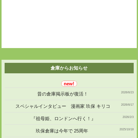
稿
シ
ョ
ン
倉庫からお知らせ
2026/6/23
昔の倉庫掲示板が復活！
2026/6/17
スペシャルインタビュー 漫画家 玖保 キリコ
2026/2/3
『祖母姫、ロンドンへ行く！』
2025/10/18
玖保倉庫は今年で 25周年