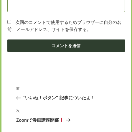
次回のコメントで使用するためブラウザーに自分の名
前、メールアドレス、サイトを保存する。
投
前
前
稿
の
“いいね！ボタン” 記事についたよ！
ナ
投
ビ
稿
次
次
ゲ
の
Zoomで漫画講座開催
投
ー