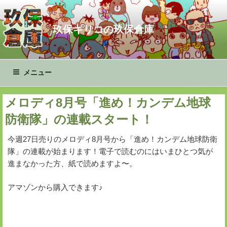
コ
ン
玖保キリコの玖保倉庫
テ
ン
ツ
へ
メニュー
ス
キ
メロディ8月号「進め！カンデム地球
ッ
プ
防衛隊」の連載スタート！
今週27日売りのメロディ8月号から「進め！カンデム地球防衛
隊」の連載が始まります！電子で読むのにはいまひとつ気が
進まなかった方、紙で読めますよ〜。
アマゾンから購入できます♪