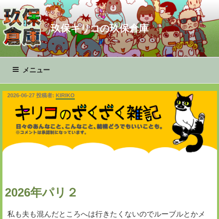
コ
ン
玖保キリコの玖保倉庫
テ
ン
ツ
へ
メニュー
ス
キ
投
2026-06-27
投稿者:
KIRIKO
ッ
稿
プ
日:
2026年パリ２
私も夫も混んだところへは行きたくないのでルーブルとかメ