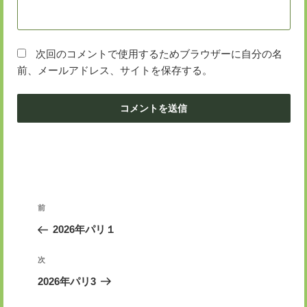
次回のコメントで使用するためブラウザーに自分の名
前、メールアドレス、サイトを保存する。
投
前
前
稿
の
2026年パリ１
ナ
投
ビ
稿
次
次
ゲ
の
2026年パリ3
投
ー