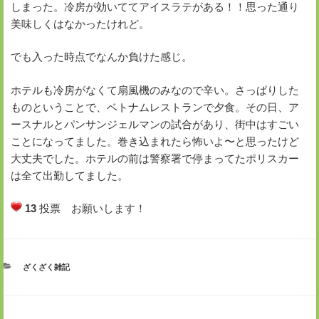
しまった。冷房が効いててアイスラテがある！！思った通り
美味しくはなかったけれど。
でも入った時点でなんか負けた感じ。
ホテルも冷房がなくて扇風機のみなので辛い。さっぱりした
ものということで、ベトナムレストランで夕食。その日、ア
ースナルとパンサンジェルマンの試合があり、街中はすごい
ことになってました。巻き込まれたら怖いよ〜と思ったけど
大丈夫でした。ホテルの前は警察署で停まってたポリスカー
は全て出勤してました。
13
投票 お願いします！
カ
ざくざく雑記
テ
ゴ
リ
ー