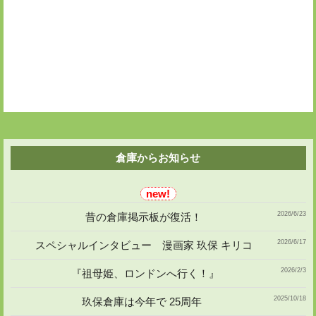
稿
シ
ョ
ン
倉庫からお知らせ
2026/6/23
昔の倉庫掲示板が復活！
2026/6/17
スペシャルインタビュー 漫画家 玖保 キリコ
2026/2/3
『祖母姫、ロンドンへ行く！』
2025/10/18
玖保倉庫は今年で 25周年