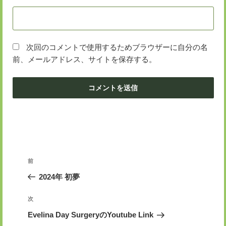
次回のコメントで使用するためブラウザーに自分の名
前、メールアドレス、サイトを保存する。
投
前
前
稿
の
2024年 初夢
ナ
投
ビ
稿
次
次
ゲ
の
Evelina Day SurgeryのYoutube Link
投
ー