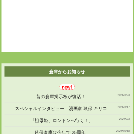
稿
シ
ョ
ン
倉庫からお知らせ
2026/6/23
昔の倉庫掲示板が復活！
2026/6/17
スペシャルインタビュー 漫画家 玖保 キリコ
2026/2/3
『祖母姫、ロンドンへ行く！』
2025/10/18
玖保倉庫は今年で 25周年