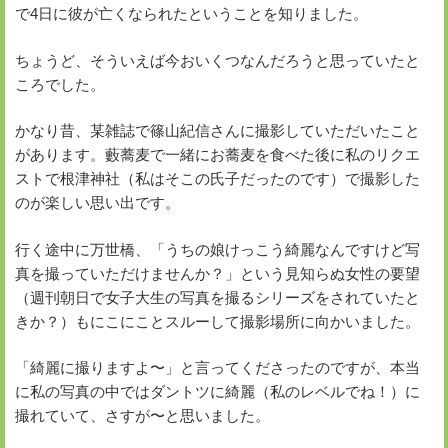
で4日に彼が亡くなられたということを知りました。
ちょうど、そういえば今おいくつなんだろうと思っていたと
ころでした。
かなり昔、某雑誌で篠山紀信さんに撮影していただいたこと
があります。藪蕎麦で一緒にお蕎麦を食べた後に私のリクエ
ストで根津神社（私はそこの氏子だったのです）で撮影した
のが楽しい思い出です。
行く途中に万世橋、「うちの娘けっこう綺麗なんですけど写
真を撮っていただけませんか？」という見知らぬ女性の要望
（週刊朝日で女子大生の写真を撮るシリーズをされていたと
きか？）もにこにことスルーして撮影場所に向かいました。
「綺麗に撮りますよ〜」と言ってくださったのですが、本当
に私の写真の中ではダントツに綺麗（私のレベルでね！）に
撮れていて、さすが〜と思いました。