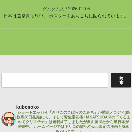
ダムダム人
/
2026-02-05
日本は選挙真っ只中。 ポスターもあちこちに貼られています。
...
検
検
索
索
kubosoko
ショートエッセイ『きりこのこばらのこみち』が雑誌メロディ(偶
数月28日発売)にて、そして資生堂花椿 HANATSUBAKIの「くるま
れてクリスチナ」は連載終了しましたが自由国民社から単行本が
発売中。
ホームページではキリコの雑記やweb限定の漫画も読め
ちゃいます。
↓ ↓ ↓ ↓