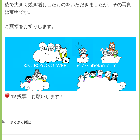
後で大きく焼き増ししたものをいただきましたが、その写真
は宝物です。
ご冥福をお祈りします。
12
投票 お願いします！
カ
ざくざく雑記
テ
ゴ
リ