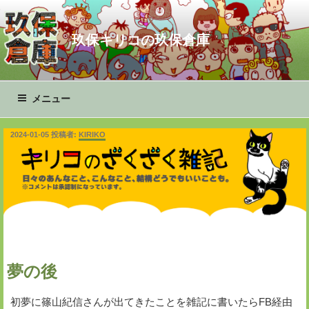
コ
ン
玖保キリコの玖保倉庫
テ
ン
ツ
へ
メニュー
ス
キ
投
2024-01-05
投稿者:
KIRIKO
ッ
稿
プ
日:
夢の後
初夢に篠山紀信さんが出てきたことを雑記に書いたらFB経由