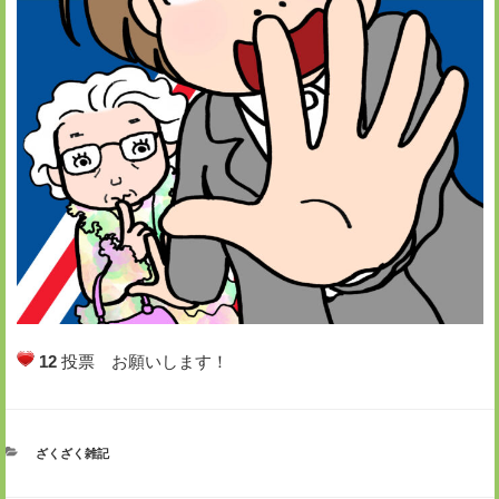
12
投票 お願いします！
カ
ざくざく雑記
テ
ゴ