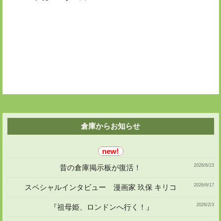
投
ー
稿
シ
ョ
ン
倉庫からお知らせ
2026/6/23
昔の倉庫掲示板が復活！
2026/6/17
スペシャルインタビュー 漫画家 玖保 キリコ
2026/2/3
『祖母姫、ロンドンへ行く！』