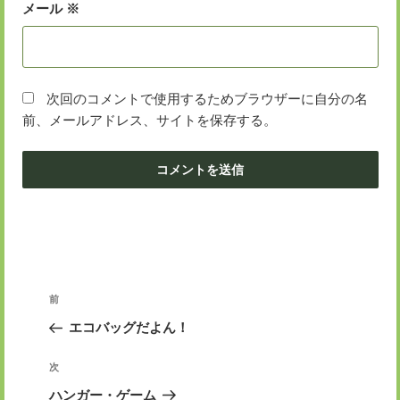
メール
※
次回のコメントで使用するためブラウザーに自分の名
前、メールアドレス、サイトを保存する。
投
前
前
稿
の
エコバッグだよん！
ナ
投
ビ
稿
次
次
ゲ
の
ハンガー・ゲーム