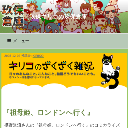
コ
ン
玖保キリコの玖保倉庫
テ
ン
ツ
へ
メニュー
ス
キ
投
2025-12-02
投稿者:
KIRIKO
ッ
稿
プ
日:
『祖母姫、ロンドンへ行く』
椹野道流さんの『祖母姫、ロンドンへ行く』のコミカライズ