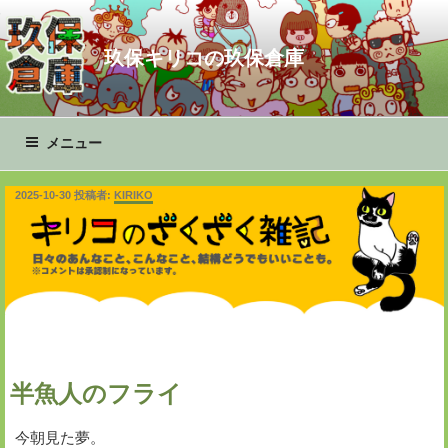
コ
ン
玖保キリコの玖保倉庫
テ
ン
ツ
へ
メニュー
ス
キ
投
2025-10-30
投稿者:
KIRIKO
ッ
稿
プ
日:
半魚人のフライ
今朝見た夢。