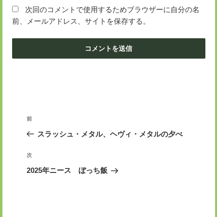
次回のコメントで使用するためブラウザーに自分の名
前、メールアドレス、サイトを保存する。
投
前
前
稿
の
スラッシュ・メタル、ヘヴィ・メタルの夕べ
ナ
投
ビ
稿
次
次
ゲ
の
2025年ニース ぼっち飯
投
ー
稿
シ
ョ