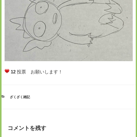
12
投票 お願いします！
カ
ざくざく雑記
テ
ゴ
リ
ー
コメントを残す